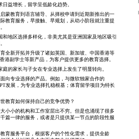
求日益增长，留学呈低龄化趋势。
际启蒙教育到语言辅导、从择校申请到近期新推出的一
国际教育服务，早接触、早规划，从幼小阶段就注重提
备。
国和地区选择多样化，非美尤其是亚洲国家及地区吸引
潮。
教育全新开拓并升级了诸如英国、新加坡、中国香港等
产品、香港副学士等新产品，为客户提供更多的教育选择。
家庭的家长与子女在专业选择上发生了明显转向。
发面向专业选择的产品。例如，与微软独家合作的
atGPT发展，为专业选择扎稳根基；体育留学项目为特长
美世教育如何保持自己的竞争优势？
大大小小的机构和工作室层出不穷。但是也涌现了很多
的千篇一律的服务，或者是只提供某一节点的阶段性服
际教育服务平台，根据客户的个性化需求，提供全龄