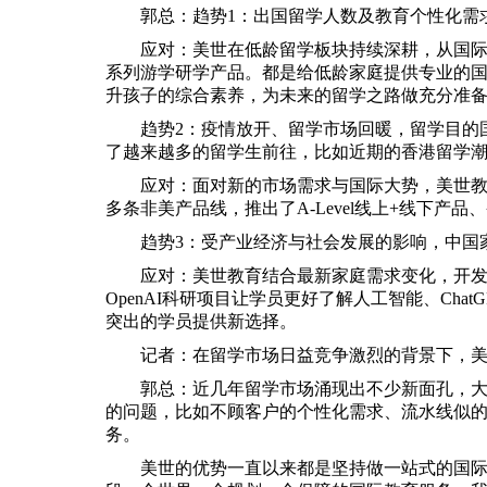
郭总：趋势1：出国留学人数及教育个性化需
应对：美世在低龄留学板块持续深耕，从国
系列游学研学产品。都是给低龄家庭提供专业的
升孩子的综合素养，为未来的留学之路做充分准
趋势2：疫情放开、留学市场回暖，留学目的
了越来越多的留学生前往，比如近期的香港留学
应对：面对新的市场需求与国际大势，美世
多条非美产品线，推出了A-Level线上+线下
趋势3：受产业经济与社会发展的影响，中国
应对：美世教育结合最新家庭需求变化，开
OpenAI科研项目让学员更好了解人工智能、Ch
突出的学员提供新选择。
记者：在留学市场日益竞争激烈的背景下，
郭总：近几年留学市场涌现出不少新面孔，
的问题，比如不顾客户的个性化需求、流水线似
务。
美世的优势一直以来都是坚持做一站式的国