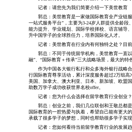
记者：请您先为我们简要介绍一下美世教育
郭总：美世教育是一家做国际教育全产业链服
一站式服务平台”，主要为3-24岁人群提供全龄
能力提升、学业规划、国际学校择校、语言辅导
升中国学子的全球胜任力，培养国际化人才。
记者：美世教育在行业内有何独特之处？目
郭总：不同于传统留学机构，美世教育一直以
融”、“国际教育＋传承”三大战略场景，最大的
作为中国各大银行私行和众多海外银行战略合作
行国际教育尊享活动，累计深度服务超过2万组高
美国、加拿大、澳大利亚、日本、新加坡、欧盟国
助数万学子成功收获世界名校offer。
记者：您为什么会选择在留学教育行业创业
郭总：创业之前，我们几位联创和王敬总都
国际教育的一腔热爱与执着，希望自己能有更大的
承载了很多学子的梦想，同时也帮助很多学子实
记者：您如何看待当前留学教育行业的发展